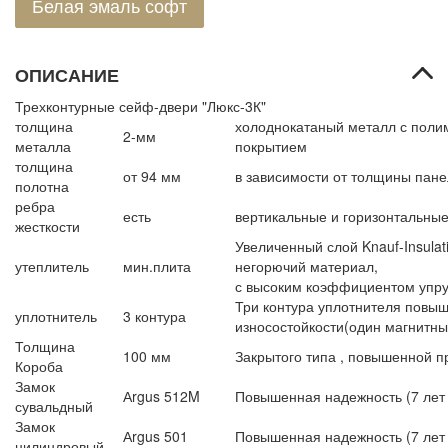
Белая эмаль софт
ОПИСАНИЕ
Трехконтурные сейф-двери "Люкс-3К"
толщина
холоднокатаный металл с пол
2-мм
металла
покрытием
толщина
от 94 мм
в зависимости от толщины пан
полотна
ребра
есть
вертикальные и горизонтальные
жесткости
Увеличенный слой Knauf-Insulat
утеплитель
мин.плита
негорючий материал,
с высоким коэффициентом упру
Три контура уплотнителя повы
уплотнитель
3 контура
износостойкости(один магнитны
Толщина
100 мм
Закрытого типа , повышенной п
Короба
Замок
Аrgus 512M
Повышенная надежность (7 лет га
сувальдный
Замок
Аrgus 501
Повышенная надежность (7 лет г
цилиндровый