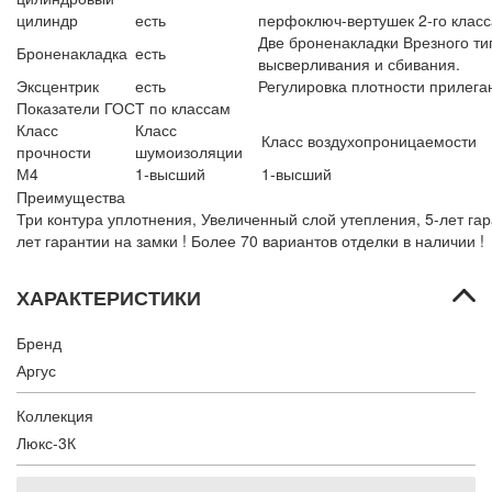
цилиндр
есть
перфоключ-вертушек 2-го класс
Две броненакладки Врезного ти
Броненакладка
есть
высверливания и сбивания.
Эксцентрик
есть
Регулировка плотности прилега
Показатели ГОСТ по классам
Класс
Класс
Класс воздухопроницаемости
прочности
шумоизоляции
М4
1-высший
1-высший
Преимущества
Три контура уплотнения, Увеличенный слой утепления, 5-лет гар
лет гарантии на замки !
Более 70 вариантов отделки в наличии !
ХАРАКТЕРИСТИКИ
Бренд
Аргус
Коллекция
Люкс-3К