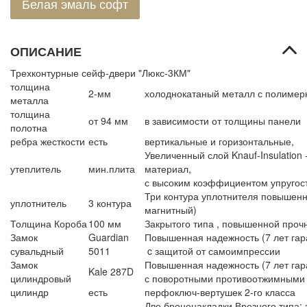
Белая эмаль софт
ОПИСАНИЕ
Трехконтурные сейф-двери "Люкс-3КМ"
толщина
2-мм
холоднокатаный металл с полиме
металла
толщина
от 94 мм
в зависимости от толщины панели
полотна
ребра жесткости
есть
вертикальные и горизонтальные,
Увеличенный слой Knauf-Insulation
утеплитель
мин.плита
материал,
с высоким коэффициентом упругос
Три контура уплотнителя повышенн
уплотнитель
3 контура
магнитный)
Толщина Короба
100 мм
Закрытого типа , повышенной проч
Замок
Guardian
Повышенная надежность (7 лет гара
сувальдный
5011
c защитой от самоимпрессии
Замок
Повышенная надежность (7 лет гара
Kale 287D
цилиндровый
с поворотными противоотжимными
цилиндр
есть
перфоключ-вертушек 2-го класса
Две броненакладки Врезного типа;