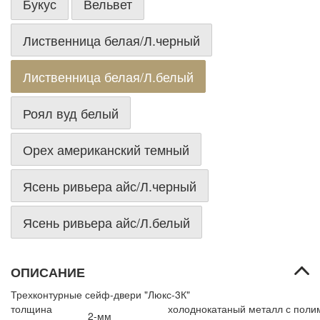
Букус
Вельвет
Лиственница белая/Л.черный
Лиственница белая/Л.белый
Роял вуд белый
Орех американский темный
Ясень ривьера айс/Л.черный
Ясень ривьера айс/Л.белый
ОПИСАНИЕ
Трехконтурные сейф-двери "Люкс-3К"
толщина
холоднокатаный металл с пол
2-мм