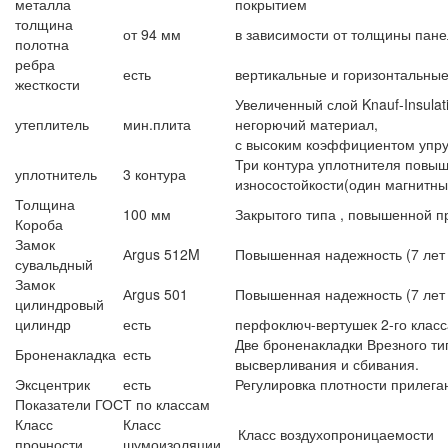
металла
покрытием
толщина
от 94 мм
в зависимости от толщины пан
полотна
ребра
есть
вертикальные и горизонтальные
жесткости
Увеличенный слой Knauf-Insulat
утеплитель
мин.плита
негорючий материал,
с высоким коэффициентом упру
Три контура уплотнителя повы
уплотнитель
3 контура
износостойкости(один магнитны
Толщина
100 мм
Закрытого типа , повышенной п
Короба
Замок
Аrgus 512M
Повышенная надежность (7 лет га
сувальдный
Замок
Аrgus 501
Повышенная надежность (7 лет г
цилиндровый
цилиндр
есть
перфоключ-вертушек 2-го класс
Две броненакладки Врезного ти
Броненакладка
есть
высверливания и сбивания.
Эксцентрик
есть
Регулировка плотности прилега
Показатели ГОСТ по классам
Класс
Класс
Класс воздухопроницаемости
прочности
шумоизоляции