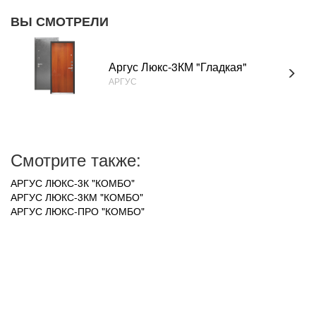
ВЫ СМОТРЕЛИ
Аргус Люкс-3КМ "Гладкая"
АРГУС
Смотрите также:
АРГУС ЛЮКС-3К "КОМБО"
АРГУС ЛЮКС-3КМ "КОМБО"
АРГУС ЛЮКС-ПРО "КОМБО"
УВАЖАЕМЫЕ ПОКУПАТЕЛИ!
В связи с нестабильным курсом рубля к зарубежной
валюте, актуальные цены на товар уточняйте по
телефону +7 (950) 747-98-58 у менеджера