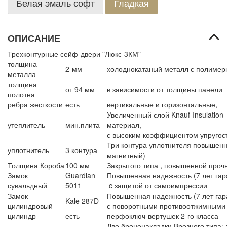
Белая эмаль софт
Гладкая
ОПИСАНИЕ
Трехконтурные сейф-двери "Люкс-3КМ"
толщина
2-мм
холоднокатаный металл с полиме
металла
толщина
от 94 мм
в зависимости от толщины панели
полотна
ребра жесткости
есть
вертикальные и горизонтальные,
Увеличенный слой Knauf-Insulation
утеплитель
мин.плита
материал,
с высоким коэффициентом упругос
Три контура уплотнителя повышенн
уплотнитель
3 контура
магнитный)
Толщина Короба
100 мм
Закрытого типа , повышенной проч
Замок
Guardian
Повышенная надежность (7 лет гара
сувальдный
5011
c защитой от самоимпрессии
Замок
Повышенная надежность (7 лет гара
Kale 287D
цилиндровый
с поворотными противоотжимными
цилиндр
есть
перфоключ-вертушек 2-го класса
Две броненакладки Врезного типа;