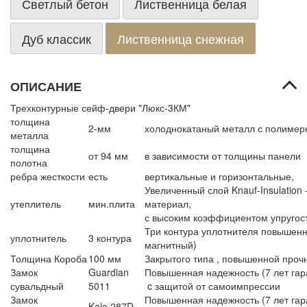
Светлый бетон
Лиственница белая
Дуб классик
Лиственница снежная
ОПИСАНИЕ
Трехконтурные сейф-двери "Люкс-3КМ"
толщина
2-мм
холоднокатаный металл с полиме
металла
толщина
от 94 мм
в зависимости от толщины панели
полотна
ребра жесткости
есть
вертикальные и горизонтальные,
Увеличенный слой Knauf-Insulation
утеплитель
мин.плита
материал,
с высоким коэффициентом упругос
Три контура уплотнителя повышенн
уплотнитель
3 контура
магнитный)
Толщина Короба
100 мм
Закрытого типа , повышенной проч
Замок
Guardian
Повышенная надежность (7 лет гара
сувальдный
5011
c защитой от самоимпрессии
Замок
Повышенная надежность (7 лет гара
Kale 287D