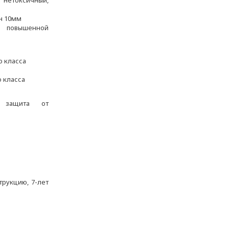
нетоксичный,
н 10мм
овышенной
о класса
о класса
; защита от
трукцию, 7-лет