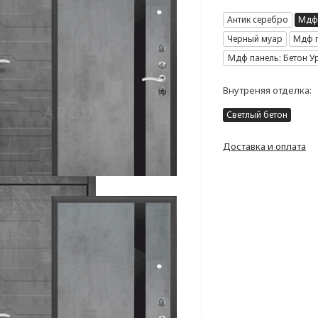
Антик серебро
Мдф 
Черный муар
Мдф п
Мдф панель: Бетон У
Внутреняя отделка:
Светлый бетон
Доставка и оплата