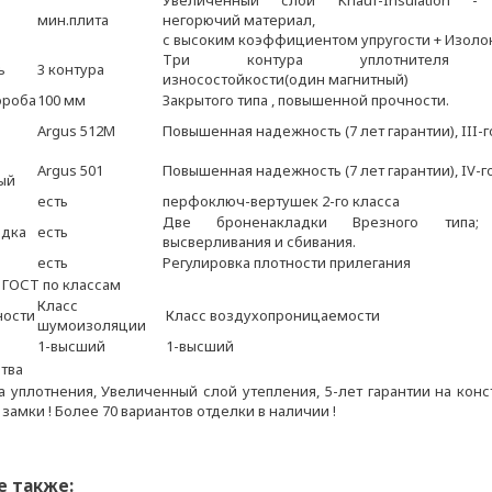
Увеличенный слой Knauf-Insulation - 
мин.плита
негорючий материал,
с высоким коэффициентом упругости + Изоло
Три контура уплотнителя п
ь
3 контура
износостойкости(один магнитный)
ороба
100 мм
Закрытого типа , повышенной прочности.
Аrgus 512M
Повышенная надежность (7 лет гарантии), III-г
й
Аrgus 501
Повышенная надежность (7 лет гарантии), IV-г
ый
есть
перфоключ-вертушек 2-го класса
Две броненакладки Врезного типа
адка
есть
высверливания и сбивания.
есть
Регулировка плотности прилегания
 ГОСТ по классам
Класс
ности
Класс воздухопроницаемости
шумоизоляции
1-высший
1-высший
тва
а уплотнения, Увеличенный слой утепления, 5-лет гарантии на конс
 замки !
Более 70 вариантов отделки в наличии !
е также: