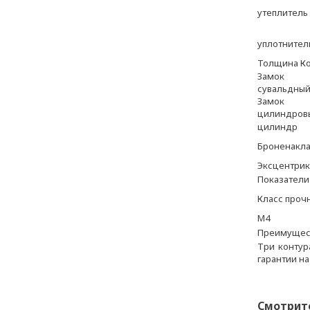
утеплитель
уплотнител
Толщина К
Замок
сувальдны
Замок
цилиндров
цилиндр
Броненакл
Эксцентрик
Показатели
Класс проч
М4
Преимущес
Три контур
гарантии на
Смотрит