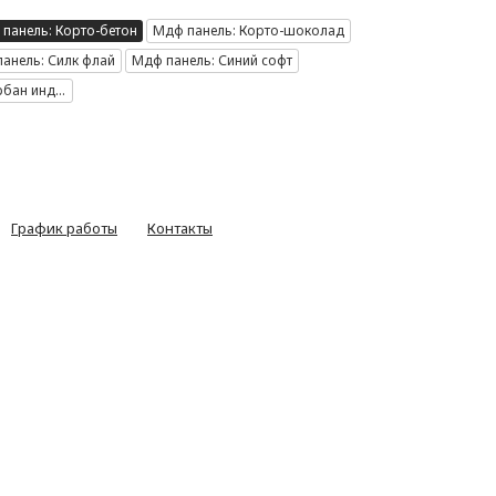
панель: Корто-бетон
Мдф панель: Корто-шоколад
анель: Силк флай
Мдф панель: Синий софт
рбан индиго
График работы
Контакты