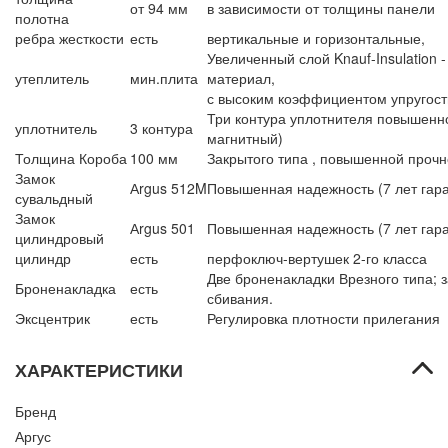
от 94 мм
в зависимости от толщины панели
полотна
ребра жесткости
есть
вертикальные и горизонтальные,
Увеличенный слой Knauf-Insulation 
утеплитель
мин.плита
материал,
с высоким коэффициентом упругост
Три контура уплотнителя повышенн
уплотнитель
3 контура
магнитный)
Толщина Короба
100 мм
Закрытого типа , повышенной прочн
Замок
Аrgus 512M
Повышенная надежность (7 лет гарант
сувальдный
Замок
Аrgus 501
Повышенная надежность (7 лет гаран
цилиндровый
цилиндр
есть
перфоключ-вертушек 2-го класса
Две броненакладки Врезного типа; 
Броненакладка
есть
сбивания.
Эксцентрик
есть
Регулировка плотности прилегания
ХАРАКТЕРИСТИКИ
Бренд
Аргус