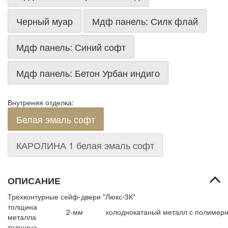
Черный муар
Мдф панель: Силк флай
Мдф панель: Синий софт
Мдф панель: Бетон Урбан индиго
Внутреняя отделка:
Белая эмаль софт
КАРОЛИНА 1 белая эмаль софт
ОПИСАНИЕ
Трехконтурные сейф-двери "Люкс-3К"
толщина
2-мм
холоднокатаный металл с полимер
металла
толщина