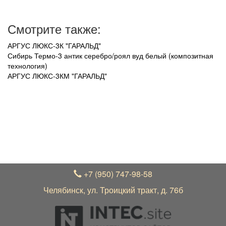
Смотрите также:
АРГУС ЛЮКС-3К "ГАРАЛЬД"
Сибирь Термо-3 антик серебро/роял вуд белый (композитная
технология)
АРГУС ЛЮКС-3КМ "ГАРАЛЬД"
УВАЖАЕМЫЕ ПОКУПАТЕЛИ!
В связи с нестабильным курсом рубля к зарубежной
валюте, актуальные цены на товар уточняйте по
телефону +7 (950) 747-98-58 у менеджера
+7 (950) 747-98-58
Челябинск, ул. Троицкий тракт, д. 76б