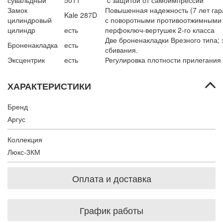
сувальдный
5011
c защитой от самоимпрессии
Замок
Повышенная надежность (7 лет гара
Kale 287D
цилиндровый
с поворотными противоотжимными
цилиндр
есть
перфоключ-вертушек 2-го класса
Две броненакладки Врезного типа;
Броненакладка
есть
сбивания.
Эксцентрик
есть
Регулировка плотности прилегания
ХАРАКТЕРИСТИКИ
Бренд
Аргус
Коллекция
Люкс-3КМ
Оплата и доставка
График работы