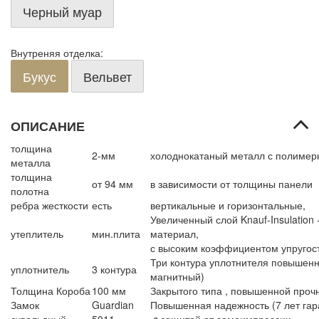
Черный муар
Внутреняя отделка:
Букус
Вельвет
ОПИСАНИЕ
толщина
2-мм
холоднокатаный металл с полиме
металла
толщина
от 94 мм
в зависимости от толщины панели
полотна
ребра жесткости
есть
вертикальные и горизонтальные,
Увеличенный слой Knauf-Insulation
утеплитель
мин.плита
материал,
с высоким коэффициентом упругос
Три контура уплотнителя повышенн
уплотнитель
3 контура
магнитный)
Толщина Короба
100 мм
Закрытого типа , повышенной проч
Замок
Guardian
Повышенная надежность (7 лет гара