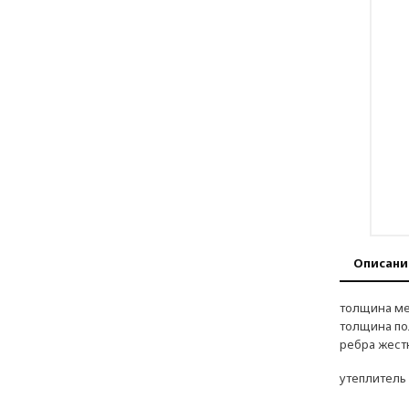
Описани
толщина ме
толщина по
ребра жест
утеплитель