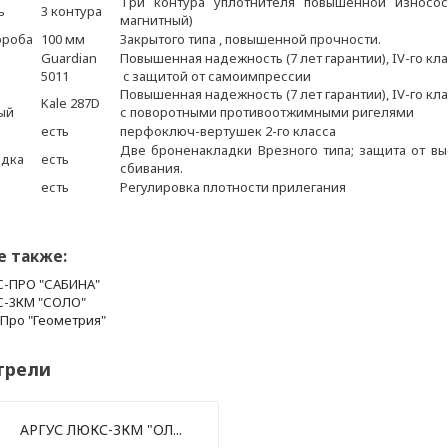
Три контура уплотнителя повышенной износос
ь
3 контура
магнитный)
ороба
100 мм
Закрытого типа , повышенной прочности.
Guardian
Повышенная надежность (7 лет гарантии), IV-го кл
й
5011
c защитой от самоимпрессии
Повышенная надежность (7 лет гарантии), IV-го кл
Kale 287D
ый
с поворотными противоотжимными ригелями
есть
перфоключ-вертушек 2-го класса
Две броненакладки Врезного типа; защита от в
адка
есть
сбивания.
есть
Регулировка плотности прилегания
е также:
С-ПРО "САБИНА"
С-3КМ "СОЛО"
-Про "Геометрия"
трели
АРГУС ЛЮКС-3КМ "ОЛ...