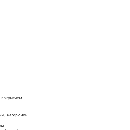
м покрытием
ный, негорючий
мм