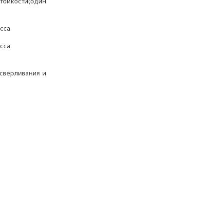
тойкости(один
асса
асса
ысверливания и