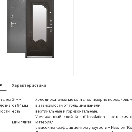
е
Характеристики
талла
2-мм
холоднокатаный металл с полимерно порошковы
лотна
от 94 мм
в зависимости от толщины панели
кости
есть
вертикальные и горизонтальные,
Увеличенный слой Knauf-Insulation - нетоксич
мин.плита
материал,
с высоким коэффициентом упругости + Изолон 10