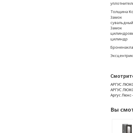
уплотнител
Толщина К
Замок
сувальдны
Замок
цилиндров
цилиндр
Броненакл
Эксцентрик
Смотрит
АРГУС ЛЮК
АРГУС ЛЮК
Аргус Люкс
Вы смо