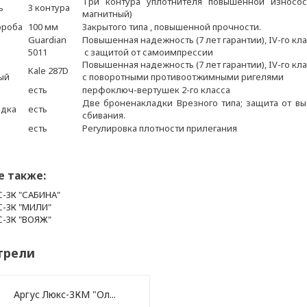
Три контура уплотнителя повышенной износос
ь
3 контура
магнитный)
ороба
100 мм
Закрытого типа , повышенной прочности.
Guardian
Повышенная надежность (7 лет гарантии), IV-го кл
й
5011
c защитой от самоимпрессии
Повышенная надежность (7 лет гарантии), IV-го кл
Kale 287D
ый
с поворотными противоотжимными ригелями
есть
перфоключ-вертушек 2-го класса
Две броненакладки Врезного типа; защита от в
адка
есть
сбивания.
есть
Регулировка плотности прилегания
е также:
-3К "САБИНА"
-3К "МИЛИ"
-3К "ВОЯЖ"
трели
Аргус Люкс-3КМ "Ол...