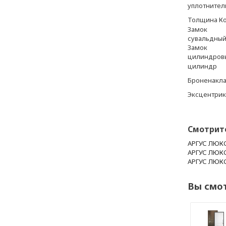
уплотнител
Толщина К
Замок
сувальдны
Замок
цилиндров
цилиндр
Броненакл
Эксцентрик
Смотрит
АРГУС ЛЮКС
АРГУС ЛЮКС
АРГУС ЛЮКС
Вы смо