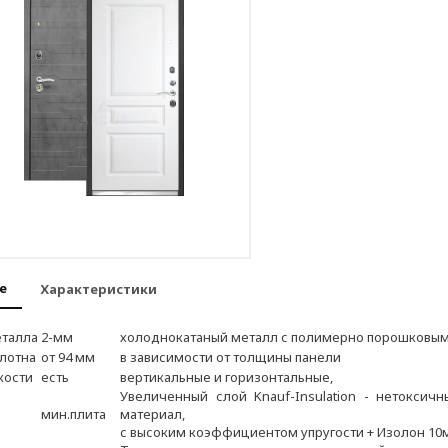
е
Характеристики
талла
2-мм
холоднокатаный металл с полимерно порошковы
лотна
от 94 мм
в зависимости от толщины панели
кости
есть
вертикальные и горизонтальные,
Увеличенный слой Knauf-Insulation - нетоксич
мин.плита
материал,
с высоким коэффициентом упругости + Изолон 10