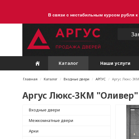
В связи с нестабильным курсом рубля к
За
Каталог
Наши услуги
Главная
Каталог
Входные двери
АРГУС
Аргус Люкс-3КМ
Аргус Люкс-3КМ "Оливер"
Входные двери
Межкомнатные двери
Арки