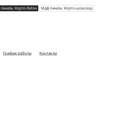
панель: Корто-бетон
Мдф панель: Корто-шоколад
График работы
Контакты