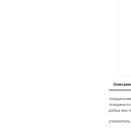
Описани
толщина ме
толщина по
ребра жест
утеплитель