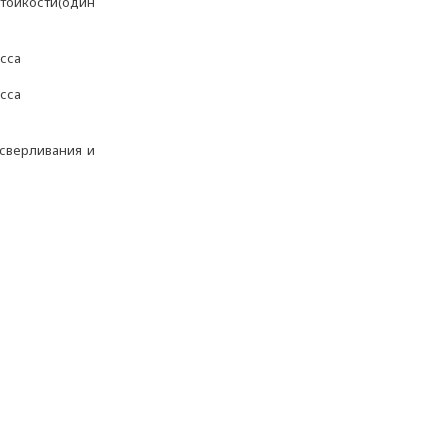
тойкости(один
асса
асса
ысверливания и