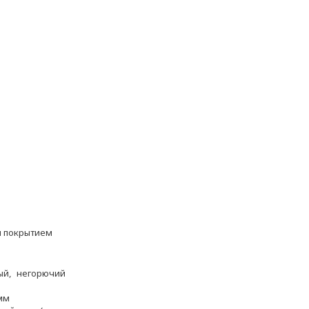
м покрытием
ный, негорючий
мм