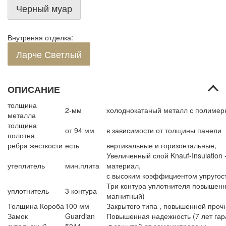
Черный муар
Внутреняя отделка:
Ларче Светлый
ОПИСАНИЕ
толщина
2-мм
холоднокатаный металл с полиме
металла
толщина
от 94 мм
в зависимости от толщины панели
полотна
ребра жесткости
есть
вертикальные и горизонтальные,
Увеличенный слой Knauf-Insulation
утеплитель
мин.плита
материал,
с высоким коэффициентом упругос
Три контура уплотнителя повышенн
уплотнитель
3 контура
магнитный)
Толщина Короба
100 мм
Закрытого типа , повышенной проч
Замок
Guardian
Повышенная надежность (7 лет гара