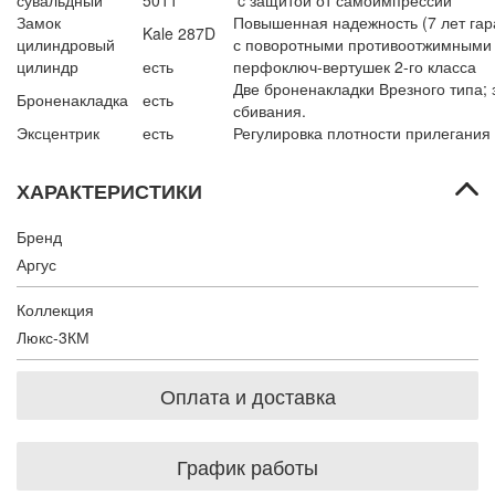
сувальдный
5011
c защитой от самоимпрессии
Замок
Повышенная надежность (7 лет гара
Kale 287D
цилиндровый
с поворотными противоотжимными
цилиндр
есть
перфоключ-вертушек 2-го класса
Две броненакладки Врезного типа;
Броненакладка
есть
сбивания.
Эксцентрик
есть
Регулировка плотности прилегания
ХАРАКТЕРИСТИКИ
Бренд
Аргус
Коллекция
Люкс-3КМ
Оплата и доставка
График работы