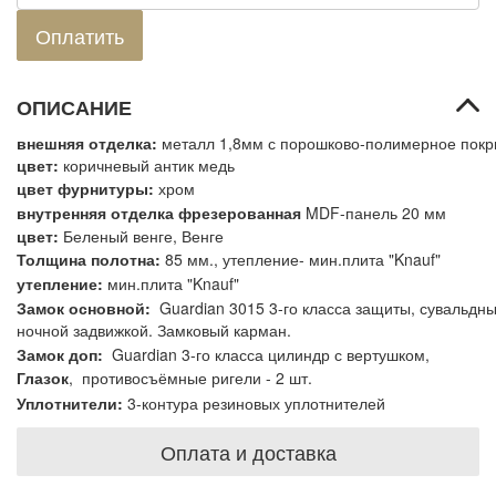
ОПИСАНИЕ
внешняя отделка:
металл 1,8мм с порошково-полимерное пок
цвет
:
коричневый антик медь
цвет фурнитуры:
хром
внутренняя отделка
фрезерованная
MDF-панель 20 мм
цвет
:
Беленый венге, Венге
Толщина полотна:
85
мм.
,
утепление- мин.плита "Knauf"
утепление
:
мин.плита "Knauf"
Замок основной:
Guardian 3015 3-го класса защиты, сувальдны
ночной задвижкой. Замковый карман.
Замок доп:
Guardian 3-го класса цилиндр с вертушком,
Глазок
, противосъёмные ригели - 2 шт.
Уплотнители
:
3-контура резиновых уплотнителей
Оплата и доставка