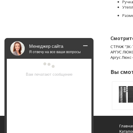
Ручка
Утепл
Разме
Смотрит
Менеджер сайта
СТРАЖ "3K-
Я отвечу на все ваши вопросы
АРГУС ЛЮК
Аргус Люкс
Вы смо
Вам печатают сообщение
Челябинск, ул. Троицкий тракт, д. 76б
Главна
+7 (950) 747-98-58
Катало