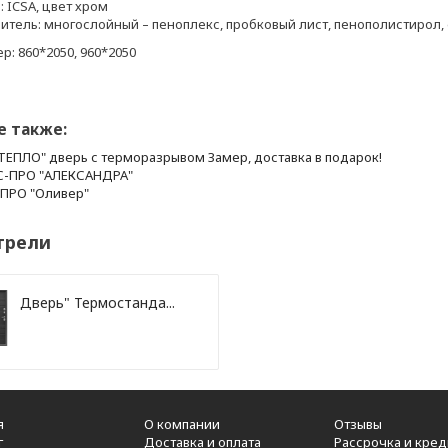
: ICSA, цвет хром
итель: многослойный – пеноплекс, пробковый лист, пенополистирол
р: 860*2050, 960*2050
е также:
ТЕПЛО" дверь с терморазрывом Замер, доставка в подарок!
С-ПРО "АЛЕКСАНДРА"
-ПРО "Оливер"
трели
Дверь" Термостанда...
я
О компании
Отзывы
г
Доставка и оплата
Рассрочка и кред