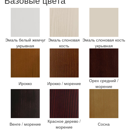
Базовые цвета
Эмаль белый жемчуг
Эмаль слоновая
Эмаль слоновая кость
укрывная
кость
укрывная
Орех средний /
Ирокко
Ирокко / морение
морение
Красное дерево /
Венге / морение
Сосна
морение