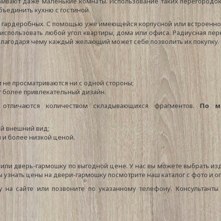
ивают даже маленькие комнаты. Использование таких перегородок
ъединить кухню с гостиной.
и гардеробных. С помощью уже имеющейся корпусной или встроенно
использовать любой угол квартиры, дома или офиса. Радиусная пе
 благодаря чему каждый желающий может себе позволить их покупку.
и не просматриваются ни с одной стороны;
т более привлекательный дизайн.
 отличаются количеством складывающихся фрагментов.
По м
й внешний вид;
 и более низкой ценой.
 или дверь-гармошку по выгодной цене. У нас вы можете выбрать из
ы узнать цены на двери-гармошку посмотрите наш каталог с фото и 
на сайте или позвоните по указанному телефону. Консультанты