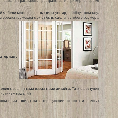
 позволяет расширять пространство. Например, во время
й мебели можно создать стильную гардеробную комнату.
регородка-гармошка может быть сделана любого размера.
атериалу
делия с различными вариантами дизайна. Также доступен
описанием изделий.
 компании ответят на интересующие вопросы и помогут