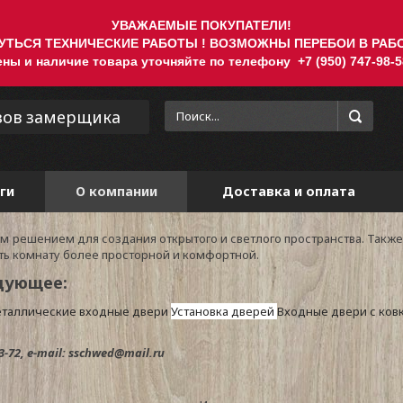
УВАЖАЕМЫЕ ПОКУПАТЕЛИ!
УТЬСЯ ТЕХНИЧЕСКИЕ РАБОТЫ ! ВОЗМОЖНЫ ПЕРЕБОИ В РАБО
ны и наличие товара уточняйте по телефону +7 (950) 747-98-
зов замерщика
ги
О компании
Доставка и оплата
 решением для создания открытого и светлого пространства. Такж
ть комнату более просторной и комфортной.
дующее:
таллические входные двери
Установка дверей
Входные двери с ков
3-72, e-mail: sschwed@mail.ru